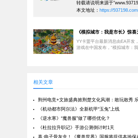
转载请说明来源于"www.937198
本文地址：
https://937198.co
上一篇
YY卡盟平台最新消息由EA开发
游戏在中国发布，“模拟城市：
长”今天推出了令人惊喜的元旦
家带来精致的新建筑以及新年和
的活动。即日起，
相关文章
《机动都市阿尔法》全新机甲“玉兔”上线
《逆水寒》“魔兽服”做了哪些优化？
《杜拉拉升职记》手游公测倒计时1天