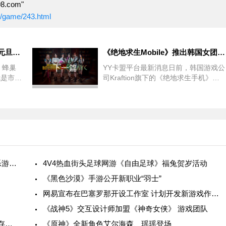
.com"
m/game/243.html
《模拟城市：我是市长》惊喜元旦版本全平台推出
《绝地求生Mobile》推出韩国女团“STAYC”的声音
，蜂巢
下一篇
YY卡盟平台最新消息日前，韩国游戏公
我是市
司Kraftion旗下的《绝地求生手机》推
版，为玩
出了韩国女子组合“STAYC”的配音。目
圣诞节
前，玩家可以在“PUBGMobile”
荆州电竞+文旅盛典掀荆楚文化风潮：敢玩敢秀 乐游荆州，英雄联盟手游全国联赛湖北省级赛震撼开幕！
4V4热血街头足球网游《自由足球》福兔贺岁活动
《黑色沙漠》手游公开新职业“羽士”
网易宣布在巴塞罗那开设工作室 计划开发新游戏作为旗舰作品
《战神5》交互设计师加盟《神奇女侠》 游戏团队
真·电子骨灰盒！《魔兽世界》国服将提供本地保存账号数据功能
《原神》全新角色艾尔海森、瑶瑶登场