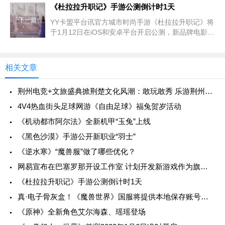
的这一临时
《杜拉拉升职记》手游公测倒计时1天
下一篇
YY卡盟平台讯官方城市时尚手游《杜拉拉升职记》将
于1月12日在iOS和安卓平台开启公测，新品牌电影将
于今日上映。打破现实，追求真的自我，并跟随手游
品牌电影《杜
相关文章
荆州电竞+文旅盛典掀荆楚文化风潮：敢玩敢秀 乐游荆州，英雄联盟手游全国联赛湖北省级赛震撼开幕！
4V4热血街头足球网游《自由足球》福兔贺岁活动
《机动都市阿尔法》全新机甲“玉兔”上线
《黑色沙漠》手游公开新职业“羽士”
《逆水寒》“魔兽服”做了哪些优化？
网易宣布在巴塞罗那开设工作室 计划开发新游戏作为旗舰作品
《杜拉拉升职记》手游公测倒计时1天
真·电子骨灰盒！《魔兽世界》国服将提供本地保存账号数据功能
《原神》全新角色艾尔海森、瑶瑶登场