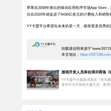
苹果在2008年推出的移动应用程序市场App Sto
仅在2020年就促进了6430亿美元的计费收入和销售
YY卡盟平台希望在未来的某一天，能有更多优秀的
转载请说明来源于"www.937198
本文地址：
https://937198.co
上一篇
YY卡盟平台最新消息在《街头霸
多年不冷不热的火爆之后，新系
头霸王6》似乎是《街头霸王》
一大创新，这款游戏的关注度也
高不下。近日，Gam