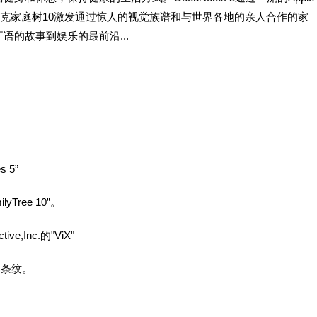
。麦克家庭树10激发通过惊人的视觉族谱和与世界各地的亲人合作的家
的故事到娱乐的最前沿...
 5”
yTree 10”。
ive,Inc.的"ViX"
柔条纹。