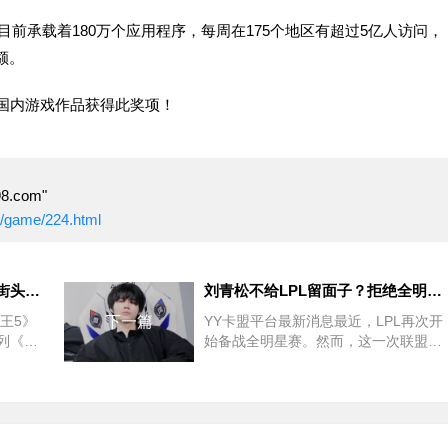
re，目前承载着180万个应用程序，每周在175个地区有超过5亿人访问，
额。
国内游戏作品获得此奖项！
.com"
m/game/224.html
游戏开发人员亲自演示两场《街头霸王6》高水平对战！
刘青松不给LPL留面子？拒绝全明星正赛却参加新生赛
王5》
下一篇
YY卡盟平台最新消息最近，LPL再次开
列《街
始备战全明星赛。然而，这一次联盟却
系列的
遭到了几位玩家的羞辱。事上，全明星
始终居
球员请假的事情已经不止一次发生了，
而且在之前的两个赛