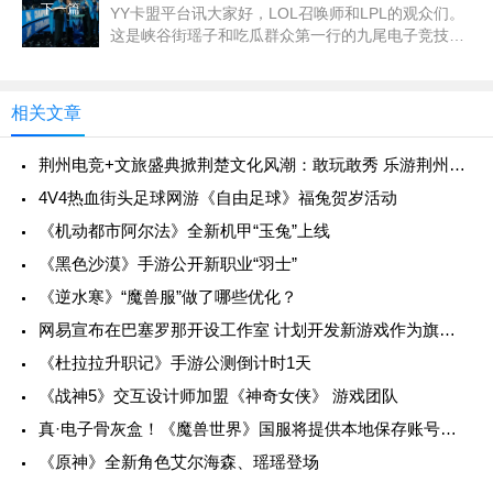
下一篇
YY卡盟平台讯大家好，LOL召唤师和LPL的观众们。
这是峡谷街瑶子和吃瓜群众第一行的九尾电子竞技。
英雄联盟S12全球总决赛已经过去一周了，几家欢乐
几家愁，有多
相关文章
荆州电竞+文旅盛典掀荆楚文化风潮：敢玩敢秀 乐游荆州，英雄联盟手游全国联赛湖北省级赛震撼开幕！
4V4热血街头足球网游《自由足球》福兔贺岁活动
《机动都市阿尔法》全新机甲“玉兔”上线
《黑色沙漠》手游公开新职业“羽士”
《逆水寒》“魔兽服”做了哪些优化？
网易宣布在巴塞罗那开设工作室 计划开发新游戏作为旗舰作品
《杜拉拉升职记》手游公测倒计时1天
《战神5》交互设计师加盟《神奇女侠》 游戏团队
真·电子骨灰盒！《魔兽世界》国服将提供本地保存账号数据功能
《原神》全新角色艾尔海森、瑶瑶登场