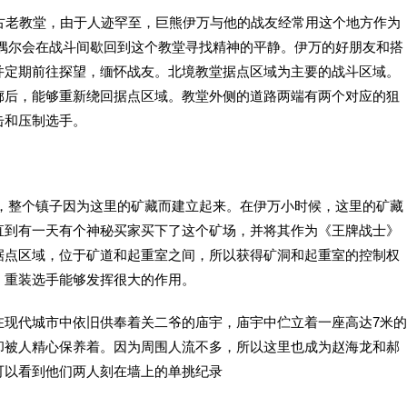
古老教堂，由于人迹罕至，巨熊伊万与他的战友经常用这个地方作为
,偶尔会在战斗间歇回到这个教堂寻找精神的平静。伊万的好朋友和搭
并定期前往探望，缅怀战友。北境教堂据点区域为主要的战斗区域。
廊后，能够重新绕回据点区域。教堂外侧的道路两端有两个对应的狙
击和压制选手。
近，整个镇子因为这里的矿藏而建立起来。在伊万小时候，这里的矿藏
直到有一天有个神秘买家买下了这个矿场，并将其作为《王牌战士》
据点区域，位于矿道和起重室之间，所以获得矿洞和起重室的控制权
，重装选手能够发挥很大的作用。
在现代城市中依旧供奉着关二爷的庙宇，庙宇中伫立着一座高达7米的
却被人精心保养着。因为周围人流不多，所以这里也成为赵海龙和郝
可以看到他们两人刻在墙上的单挑纪录