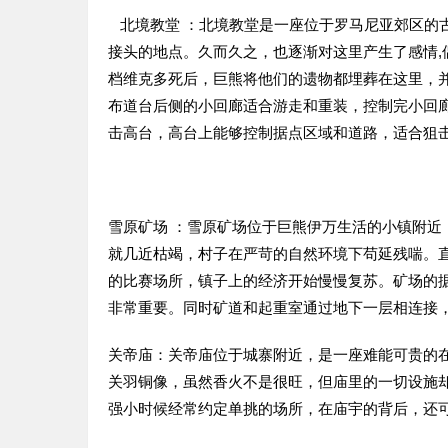
北境教堂 ：北境教堂是一座位于罗马尼亚郊区的
接头的地点。久而久之，也逐渐对这里产生了感情
档维克多死后，巨熊将他们的遗物都埋葬在这里，
布道台后侧的小回廊适合游走和重装，控制完小回
击高台，高台上能够控制据点区域和道路，适合狙
雪原矿场 ：雪原矿场位于巨熊伊万生活的小镇附
就几近枯竭，村子在严苛的自然环境下苟延残喘。
的比赛场所，镇子上的经济开始慢慢复苏。矿场的
非常重要。同时矿道和起重室通过地下一层相连接
关帝庙：关帝庙位于城寨附近，是一座难能可贵的
关羽铜像，虽然香火不是很旺，但庙里的一切设施
强小时候经常约定单挑的场所，在庙宇的背后，还