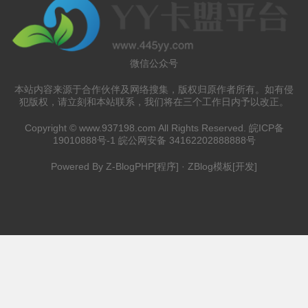
微信公众号
本站内容来源于合作伙伴及网络搜集，版权归原作者所有。如有侵
犯版权，请立刻和本站联系，我们将在三个工作日内予以改正。
Copyright ©
www.937198.com
All Rights Reserved.
皖ICP备
19010888号-1
皖公网安备 34162202888888号
Powered By
Z-BlogPHP
[程序] ·
ZBlog模板
[开发]