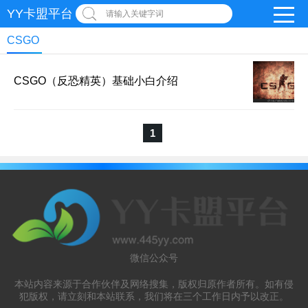
YY卡盟平台
请输入关键字词
CSGO
CSGO（反恐精英）基础小白介绍
1
微信公众号
本站内容来源于合作伙伴及网络搜集，版权归原作者所有。如有侵
犯版权，请立刻和本站联系，我们将在三个工作日内予以改正。