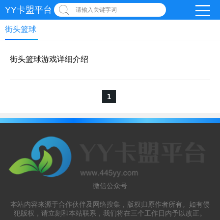
YY卡盟平台
请输入关键字词
街头篮球
街头篮球游戏详细介绍
1
微信公众号
本站内容来源于合作伙伴及网络搜集，版权归原作者所有。如有侵
犯版权，请立刻和本站联系，我们将在三个工作日内予以改正。