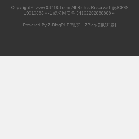
Copyright ©
www.937198.com
All Rights Reserved.
皖ICP备
19010888号-1
皖公网安备 34162202888888号
Powered By
Z-BlogPHP
[程序] ·
ZBlog模板
[开发]